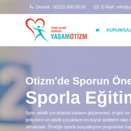
Destek : 0(212) 000 00 00
E-Mail : info@
KURUMSA
Otizm'de Sporun Ön
Sporla Eğiti
Spor; otistik çocuklarda kasların güçlenmesi, el-göz 
gelişmesi ve otistik çocukların en büyük problemi olan s
olmaktadır. Örneğin sporla sosyalleşme programları ka