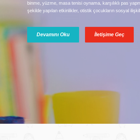
binme, yüzme, masa tenisi oynama, karşılıklı pas yapm
şekilde yapılan etkinlikler, otistik çocukların sosyal ilişki
Devamını Oku
İletişime Geç