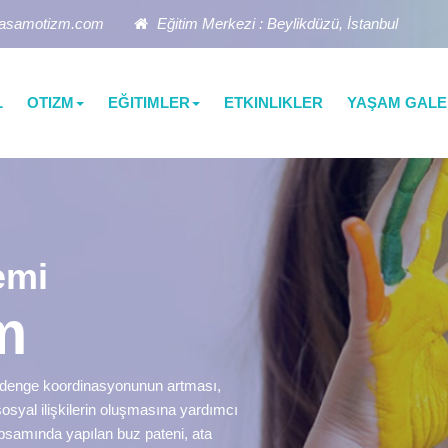
yasamotizm.com
Eğitim Merkezi : Beylikdüzü, İstanbul
L
OTIZM
EĞITIMLER
ETKINLIKLER
YAŞAM GALE
emi
m
ve denge koordinasyonunun artması,
osyal ilişkilerin oluşmasına yardımcı
psamında yapılan buz pateni, ata