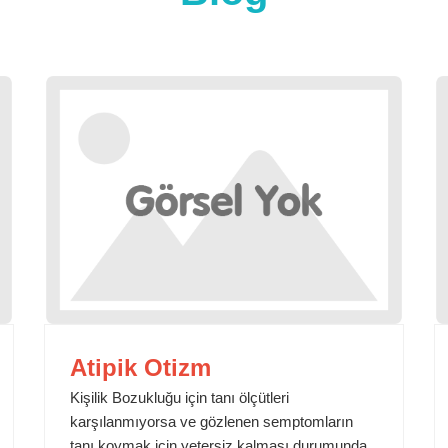
Atipik Otizm
Kişilik Bozukluğu için tanı ölçütleri
karşılanmıyorsa ve gözlenen semptomların
tanı koymak için yetersiz kalması durumunda